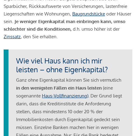
Sparbücher, Rückkaufswerte von Versicherungen, lastenfreie
Liegenschaften wie Wohnungen,
Baugrundstücke
oder Häuser
sein.
Je weniger Eigenkapital man einbringen kann, umso
schlechter sind die Konditionen,
d.h. umso höher ist der
Zinssatz
, den Sie erhalten.
Wie viel Haus kann ich mir
leisten – ohne Eigenkapital?
Ganz ohne Eigenkapital können Sie sich vermutlich
in den wenigsten Fällen ein Haus leisten
(eine
sogenannte
Haus-Vollfinanzierung)
.
Der Grund liegt
darin, dass die Kreditinstitute die Anforderung
stellen, dass mindestens 10 oder 20 % der
Immobilienkosten durch Eigenkapital gedeckt sein
müssen. Einzelne Banken machen hier in wenigen
Fällen eine Ausnahme. Nur: Für die Bank bedeutet