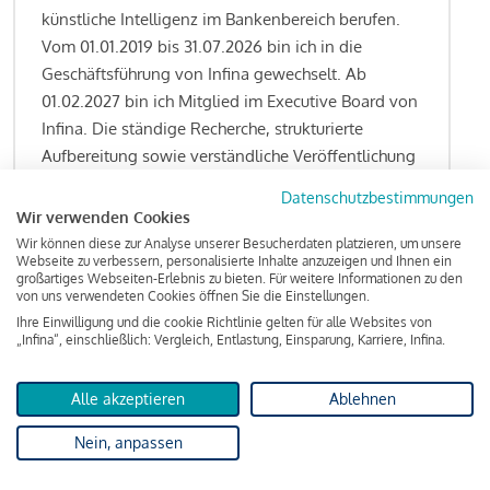
künstliche Intelligenz im Bankenbereich berufen.
Vom 01.01.2019 bis 31.07.2026 bin ich in die
Geschäftsführung von Infina gewechselt. Ab
01.02.2027 bin ich Mitglied im Executive Board von
Infina. Die ständige Recherche, strukturierte
Aufbereitung sowie verständliche Veröffentlichung
von allen Fragestellungen rund um das
Datenschutzbestimmungen
Kreditgeschäft gehören zu den wesentlichen
Wir verwenden Cookies
Schwerpunktsetzungen meiner Funktion.
Wir können diese zur Analyse unserer Besucherdaten platzieren, um unsere
Webseite zu verbessern, personalisierte Inhalte anzuzeigen und Ihnen ein
großartiges Webseiten-Erlebnis zu bieten. Für weitere Informationen zu den
von uns verwendeten Cookies öffnen Sie die Einstellungen.
Ihre Einwilligung und die cookie Richtlinie gelten für alle Websites von
Lesen Sie meine Finanzierungs-Tipps
„Infina“, einschließlich: Vergleich, Entlastung, Einsparung, Karriere, Infina.
Alle akzeptieren
Ablehnen
Kreditindex
Nein, anpassen
Das Wohnkredit Barometer