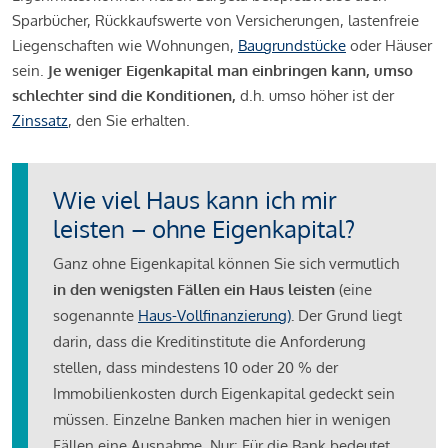
Sparbücher, Rückkaufswerte von Versicherungen, lastenfreie
Liegenschaften wie Wohnungen,
Baugrundstücke
oder Häuser
sein.
Je weniger Eigenkapital man einbringen kann, umso
schlechter sind die Konditionen,
d.h. umso höher ist der
Zinssatz
, den Sie erhalten.
Wie viel Haus kann ich mir
leisten – ohne Eigenkapital?
Ganz ohne Eigenkapital können Sie sich vermutlich
in den wenigsten Fällen ein Haus leisten
(eine
sogenannte
Haus-Vollfinanzierung)
.
Der Grund liegt
darin, dass die Kreditinstitute die Anforderung
stellen, dass mindestens 10 oder 20 % der
Immobilienkosten durch Eigenkapital gedeckt sein
müssen. Einzelne Banken machen hier in wenigen
Fällen eine Ausnahme. Nur: Für die Bank bedeutet