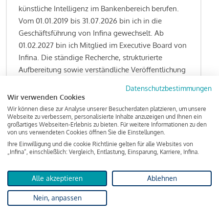
künstliche Intelligenz im Bankenbereich berufen.
Vom 01.01.2019 bis 31.07.2026 bin ich in die
Geschäftsführung von Infina gewechselt. Ab
01.02.2027 bin ich Mitglied im Executive Board von
Infina. Die ständige Recherche, strukturierte
Aufbereitung sowie verständliche Veröffentlichung
von allen Fragestellungen rund um das
Datenschutzbestimmungen
Kreditgeschäft gehören zu den wesentlichen
Wir verwenden Cookies
Schwerpunktsetzungen meiner Funktion.
Wir können diese zur Analyse unserer Besucherdaten platzieren, um unsere
Webseite zu verbessern, personalisierte Inhalte anzuzeigen und Ihnen ein
großartiges Webseiten-Erlebnis zu bieten. Für weitere Informationen zu den
von uns verwendeten Cookies öffnen Sie die Einstellungen.
Ihre Einwilligung und die cookie Richtlinie gelten für alle Websites von
Lesen Sie meine Finanzierungs-Tipps
„Infina“, einschließlich: Vergleich, Entlastung, Einsparung, Karriere, Infina.
Alle akzeptieren
Ablehnen
Kreditindex
Nein, anpassen
Das Wohnkredit Barometer