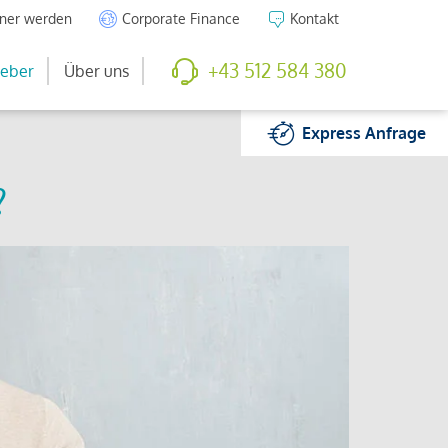
tner werden
Corporate Finance
Kontakt
+43 512 584 380
eber
Über uns
Express
Anfrage
?