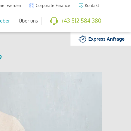
tner werden
Corporate Finance
Kontakt
+43 512 584 380
eber
Über uns
Express
Anfrage
?