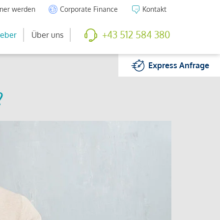
tner werden
Corporate Finance
Kontakt
+43 512 584 380
eber
Über uns
Express
Anfrage
?