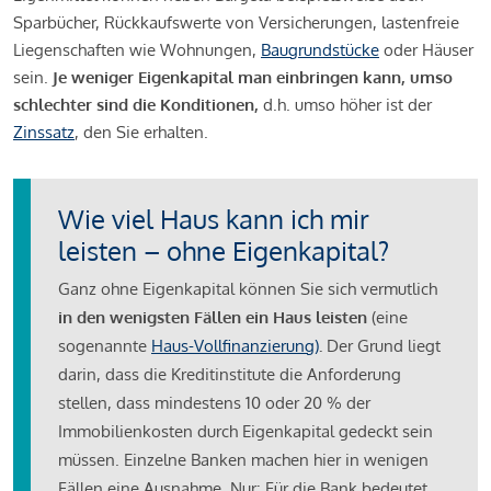
Sparbücher, Rückkaufswerte von Versicherungen, lastenfreie
Liegenschaften wie Wohnungen,
Baugrundstücke
oder Häuser
sein.
Je weniger Eigenkapital man einbringen kann, umso
schlechter sind die Konditionen,
d.h. umso höher ist der
Zinssatz
, den Sie erhalten.
Wie viel Haus kann ich mir
leisten – ohne Eigenkapital?
Ganz ohne Eigenkapital können Sie sich vermutlich
in den wenigsten Fällen ein Haus leisten
(eine
sogenannte
Haus-Vollfinanzierung)
.
Der Grund liegt
darin, dass die Kreditinstitute die Anforderung
stellen, dass mindestens 10 oder 20 % der
Immobilienkosten durch Eigenkapital gedeckt sein
müssen. Einzelne Banken machen hier in wenigen
Fällen eine Ausnahme. Nur: Für die Bank bedeutet