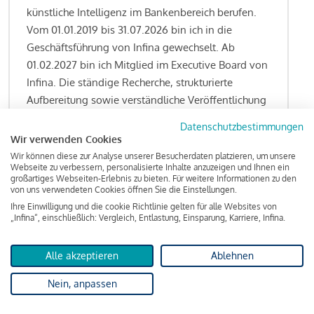
künstliche Intelligenz im Bankenbereich berufen.
Vom 01.01.2019 bis 31.07.2026 bin ich in die
Geschäftsführung von Infina gewechselt. Ab
01.02.2027 bin ich Mitglied im Executive Board von
Infina. Die ständige Recherche, strukturierte
Aufbereitung sowie verständliche Veröffentlichung
von allen Fragestellungen rund um das
Datenschutzbestimmungen
Kreditgeschäft gehören zu den wesentlichen
Wir verwenden Cookies
Schwerpunktsetzungen meiner Funktion.
Wir können diese zur Analyse unserer Besucherdaten platzieren, um unsere
Webseite zu verbessern, personalisierte Inhalte anzuzeigen und Ihnen ein
großartiges Webseiten-Erlebnis zu bieten. Für weitere Informationen zu den
von uns verwendeten Cookies öffnen Sie die Einstellungen.
Ihre Einwilligung und die cookie Richtlinie gelten für alle Websites von
Lesen Sie meine Finanzierungs-Tipps
„Infina“, einschließlich: Vergleich, Entlastung, Einsparung, Karriere, Infina.
Alle akzeptieren
Ablehnen
Kreditindex
Nein, anpassen
Das Wohnkredit Barometer