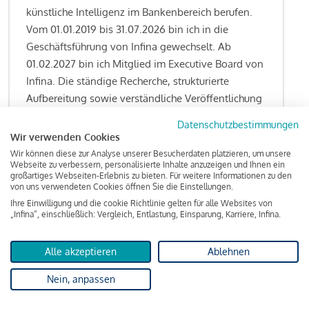
künstliche Intelligenz im Bankenbereich berufen.
Vom 01.01.2019 bis 31.07.2026 bin ich in die
Geschäftsführung von Infina gewechselt. Ab
01.02.2027 bin ich Mitglied im Executive Board von
Infina. Die ständige Recherche, strukturierte
Aufbereitung sowie verständliche Veröffentlichung
von allen Fragestellungen rund um das
Datenschutzbestimmungen
Kreditgeschäft gehören zu den wesentlichen
Wir verwenden Cookies
Schwerpunktsetzungen meiner Funktion.
Wir können diese zur Analyse unserer Besucherdaten platzieren, um unsere
Webseite zu verbessern, personalisierte Inhalte anzuzeigen und Ihnen ein
großartiges Webseiten-Erlebnis zu bieten. Für weitere Informationen zu den
von uns verwendeten Cookies öffnen Sie die Einstellungen.
Ihre Einwilligung und die cookie Richtlinie gelten für alle Websites von
Lesen Sie meine Finanzierungs-Tipps
„Infina“, einschließlich: Vergleich, Entlastung, Einsparung, Karriere, Infina.
Alle akzeptieren
Ablehnen
Kreditindex
Nein, anpassen
Das Wohnkredit Barometer