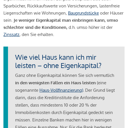
Sparbücher, Rückkaufswerte von Versicherungen, lastenfreie
Liegenschaften wie Wohnungen,
Baugrundstücke
oder Häuser
sein.
Je weniger Eigenkapital man einbringen kann, umso
schlechter sind die Konditionen,
d.h. umso höher ist der
Zinssatz
, den Sie erhalten.
Wie viel Haus kann ich mir
leisten – ohne Eigenkapital?
Ganz ohne Eigenkapital können Sie sich vermutlich
in den wenigsten Fällen ein Haus leisten
(eine
sogenannte
Haus-Vollfinanzierung)
.
Der Grund liegt
darin, dass die Kreditinstitute die Anforderung
stellen, dass mindestens 10 oder 20 % der
Immobilienkosten durch Eigenkapital gedeckt sein
müssen. Einzelne Banken machen hier in wenigen
Fällen eine Ausnahme. Nur: Für die Bank bedeutet