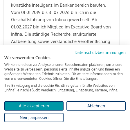
künstliche Intelligenz im Bankenbereich berufen.
Vom 01.01.2019 bis 31.07.2026 bin ich in die
Geschäftsführung von Infina gewechselt. Ab
01.02.2027 bin ich Mitglied im Executive Board von
Infina. Die ständige Recherche, strukturierte
Aufbereitung sowie verständliche Veröffentlichung
von allen Fragestellungen rund um das
Datenschutzbestimmungen
Kreditgeschäft gehören zu den wesentlichen
Wir verwenden Cookies
Schwerpunktsetzungen meiner Funktion.
Wir können diese zur Analyse unserer Besucherdaten platzieren, um unsere
Webseite zu verbessern, personalisierte Inhalte anzuzeigen und Ihnen ein
großartiges Webseiten-Erlebnis zu bieten. Für weitere Informationen zu den
von uns verwendeten Cookies öffnen Sie die Einstellungen.
Ihre Einwilligung und die cookie Richtlinie gelten für alle Websites von
Lesen Sie meine Finanzierungs-Tipps
„Infina“, einschließlich: Vergleich, Entlastung, Einsparung, Karriere, Infina.
Alle akzeptieren
Ablehnen
Kreditindex
Nein, anpassen
Das Wohnkredit Barometer