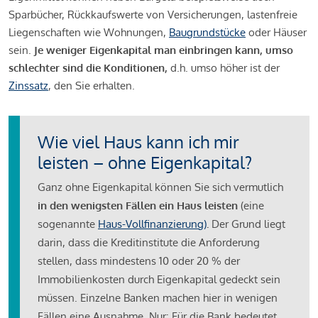
Sparbücher, Rückkaufswerte von Versicherungen, lastenfreie
Liegenschaften wie Wohnungen,
Baugrundstücke
oder Häuser
sein.
Je weniger Eigenkapital man einbringen kann, umso
schlechter sind die Konditionen,
d.h. umso höher ist der
Zinssatz
, den Sie erhalten.
Wie viel Haus kann ich mir
leisten – ohne Eigenkapital?
Ganz ohne Eigenkapital können Sie sich vermutlich
in den wenigsten Fällen ein Haus leisten
(eine
sogenannte
Haus-Vollfinanzierung)
.
Der Grund liegt
darin, dass die Kreditinstitute die Anforderung
stellen, dass mindestens 10 oder 20 % der
Immobilienkosten durch Eigenkapital gedeckt sein
müssen. Einzelne Banken machen hier in wenigen
Fällen eine Ausnahme. Nur: Für die Bank bedeutet