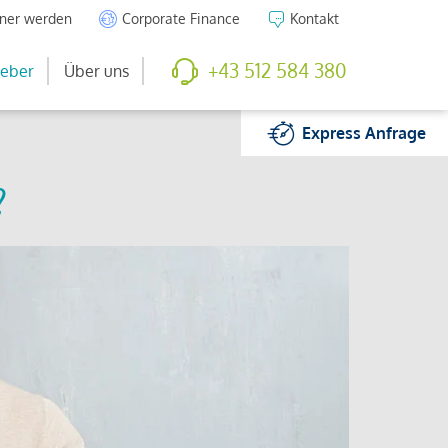
tner werden
Corporate Finance
Kontakt
+43 512 584 380
eber
Über uns
Express
Anfrage
?