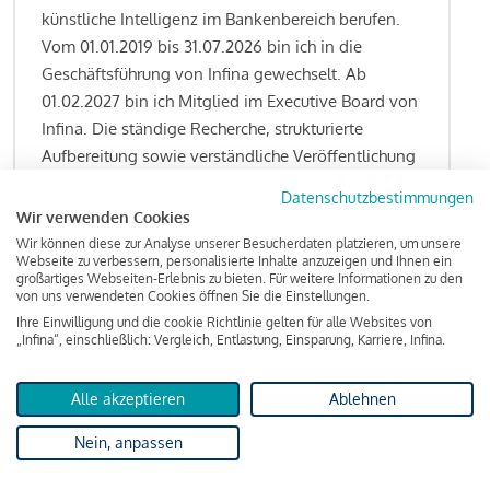
künstliche Intelligenz im Bankenbereich berufen.
Vom 01.01.2019 bis 31.07.2026 bin ich in die
Geschäftsführung von Infina gewechselt. Ab
01.02.2027 bin ich Mitglied im Executive Board von
Infina. Die ständige Recherche, strukturierte
Aufbereitung sowie verständliche Veröffentlichung
von allen Fragestellungen rund um das
Datenschutzbestimmungen
Kreditgeschäft gehören zu den wesentlichen
Wir verwenden Cookies
Schwerpunktsetzungen meiner Funktion.
Wir können diese zur Analyse unserer Besucherdaten platzieren, um unsere
Webseite zu verbessern, personalisierte Inhalte anzuzeigen und Ihnen ein
großartiges Webseiten-Erlebnis zu bieten. Für weitere Informationen zu den
von uns verwendeten Cookies öffnen Sie die Einstellungen.
Ihre Einwilligung und die cookie Richtlinie gelten für alle Websites von
Lesen Sie meine Finanzierungs-Tipps
„Infina“, einschließlich: Vergleich, Entlastung, Einsparung, Karriere, Infina.
Alle akzeptieren
Ablehnen
Kreditindex
Nein, anpassen
Das Wohnkredit Barometer