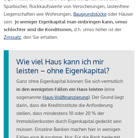
Sparbücher, Rückkaufswerte von Versicherungen, lastenfreie
Liegenschaften wie Wohnungen,
Baugrundstücke
oder Häuser
sein.
Je weniger Eigenkapital man einbringen kann, umso
schlechter sind die Konditionen,
d.h. umso höher ist der
Zinssatz
, den Sie erhalten.
Wie viel Haus kann ich mir
leisten – ohne Eigenkapital?
Ganz ohne Eigenkapital können Sie sich vermutlich
in den wenigsten Fällen ein Haus leisten
(eine
sogenannte
Haus-Vollfinanzierung)
.
Der Grund liegt
darin, dass die Kreditinstitute die Anforderung
stellen, dass mindestens 10 oder 20 % der
Immobilienkosten durch Eigenkapital gedeckt sein
müssen. Einzelne Banken machen hier in wenigen
Fällen eine Ausnahme. Nur: Für die Bank bedeutet