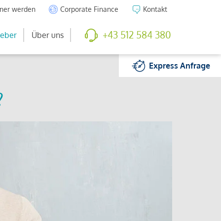
tner werden
Corporate Finance
Kontakt
+43 512 584 380
eber
Über uns
Express
Anfrage
?