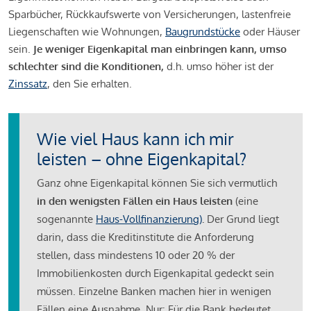
Sparbücher, Rückkaufswerte von Versicherungen, lastenfreie
Liegenschaften wie Wohnungen,
Baugrundstücke
oder Häuser
sein.
Je weniger Eigenkapital man einbringen kann, umso
schlechter sind die Konditionen,
d.h. umso höher ist der
Zinssatz
, den Sie erhalten.
Wie viel Haus kann ich mir
leisten – ohne Eigenkapital?
Ganz ohne Eigenkapital können Sie sich vermutlich
in den wenigsten Fällen ein Haus leisten
(eine
sogenannte
Haus-Vollfinanzierung)
.
Der Grund liegt
darin, dass die Kreditinstitute die Anforderung
stellen, dass mindestens 10 oder 20 % der
Immobilienkosten durch Eigenkapital gedeckt sein
müssen. Einzelne Banken machen hier in wenigen
Fällen eine Ausnahme. Nur: Für die Bank bedeutet