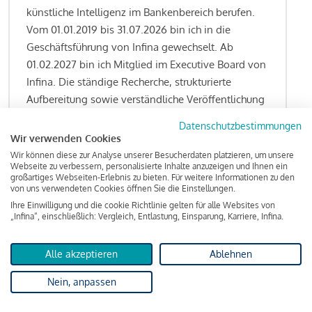
künstliche Intelligenz im Bankenbereich berufen.
Vom 01.01.2019 bis 31.07.2026 bin ich in die
Geschäftsführung von Infina gewechselt. Ab
01.02.2027 bin ich Mitglied im Executive Board von
Infina. Die ständige Recherche, strukturierte
Aufbereitung sowie verständliche Veröffentlichung
von allen Fragestellungen rund um das
Datenschutzbestimmungen
Kreditgeschäft gehören zu den wesentlichen
Wir verwenden Cookies
Schwerpunktsetzungen meiner Funktion.
Wir können diese zur Analyse unserer Besucherdaten platzieren, um unsere
Webseite zu verbessern, personalisierte Inhalte anzuzeigen und Ihnen ein
großartiges Webseiten-Erlebnis zu bieten. Für weitere Informationen zu den
von uns verwendeten Cookies öffnen Sie die Einstellungen.
Ihre Einwilligung und die cookie Richtlinie gelten für alle Websites von
Lesen Sie meine Finanzierungs-Tipps
„Infina“, einschließlich: Vergleich, Entlastung, Einsparung, Karriere, Infina.
Alle akzeptieren
Ablehnen
Kreditindex
Nein, anpassen
Das Wohnkredit Barometer