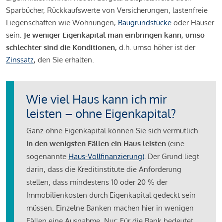
Sparbücher, Rückkaufswerte von Versicherungen, lastenfreie
Liegenschaften wie Wohnungen,
Baugrundstücke
oder Häuser
sein.
Je weniger Eigenkapital man einbringen kann, umso
schlechter sind die Konditionen,
d.h. umso höher ist der
Zinssatz
, den Sie erhalten.
Wie viel Haus kann ich mir
leisten – ohne Eigenkapital?
Ganz ohne Eigenkapital können Sie sich vermutlich
in den wenigsten Fällen ein Haus leisten
(eine
sogenannte
Haus-Vollfinanzierung)
.
Der Grund liegt
darin, dass die Kreditinstitute die Anforderung
stellen, dass mindestens 10 oder 20 % der
Immobilienkosten durch Eigenkapital gedeckt sein
müssen. Einzelne Banken machen hier in wenigen
Fällen eine Ausnahme. Nur: Für die Bank bedeutet