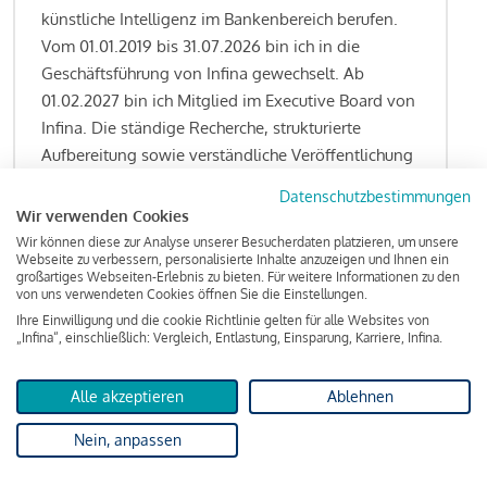
künstliche Intelligenz im Bankenbereich berufen.
Vom 01.01.2019 bis 31.07.2026 bin ich in die
Geschäftsführung von Infina gewechselt. Ab
01.02.2027 bin ich Mitglied im Executive Board von
Infina. Die ständige Recherche, strukturierte
Aufbereitung sowie verständliche Veröffentlichung
von allen Fragestellungen rund um das
Datenschutzbestimmungen
Kreditgeschäft gehören zu den wesentlichen
Wir verwenden Cookies
Schwerpunktsetzungen meiner Funktion.
Wir können diese zur Analyse unserer Besucherdaten platzieren, um unsere
Webseite zu verbessern, personalisierte Inhalte anzuzeigen und Ihnen ein
großartiges Webseiten-Erlebnis zu bieten. Für weitere Informationen zu den
von uns verwendeten Cookies öffnen Sie die Einstellungen.
Ihre Einwilligung und die cookie Richtlinie gelten für alle Websites von
Lesen Sie meine Finanzierungs-Tipps
„Infina“, einschließlich: Vergleich, Entlastung, Einsparung, Karriere, Infina.
Alle akzeptieren
Ablehnen
Kreditindex
Nein, anpassen
Das Wohnkredit Barometer