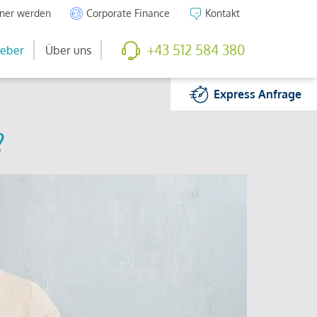
tner werden
Corporate Finance
Kontakt
+43 512 584 380
eber
Über uns
Express
Anfrage
?