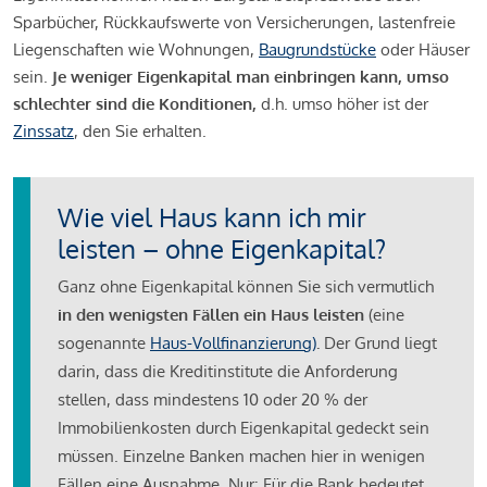
Sparbücher, Rückkaufswerte von Versicherungen, lastenfreie
Liegenschaften wie Wohnungen,
Baugrundstücke
oder Häuser
sein.
Je weniger Eigenkapital man einbringen kann, umso
schlechter sind die Konditionen,
d.h. umso höher ist der
Zinssatz
, den Sie erhalten.
Wie viel Haus kann ich mir
leisten – ohne Eigenkapital?
Ganz ohne Eigenkapital können Sie sich vermutlich
in den wenigsten Fällen ein Haus leisten
(eine
sogenannte
Haus-Vollfinanzierung)
.
Der Grund liegt
darin, dass die Kreditinstitute die Anforderung
stellen, dass mindestens 10 oder 20 % der
Immobilienkosten durch Eigenkapital gedeckt sein
müssen. Einzelne Banken machen hier in wenigen
Fällen eine Ausnahme. Nur: Für die Bank bedeutet