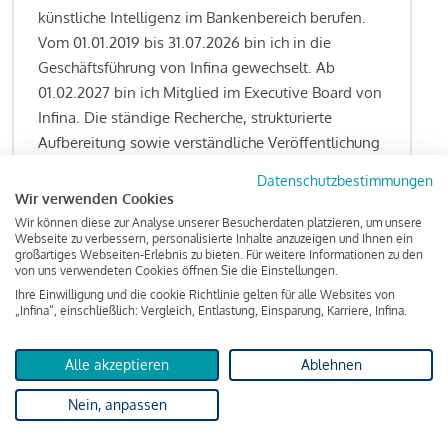
künstliche Intelligenz im Bankenbereich berufen.
Vom 01.01.2019 bis 31.07.2026 bin ich in die
Geschäftsführung von Infina gewechselt. Ab
01.02.2027 bin ich Mitglied im Executive Board von
Infina. Die ständige Recherche, strukturierte
Aufbereitung sowie verständliche Veröffentlichung
von allen Fragestellungen rund um das
Datenschutzbestimmungen
Kreditgeschäft gehören zu den wesentlichen
Wir verwenden Cookies
Schwerpunktsetzungen meiner Funktion.
Wir können diese zur Analyse unserer Besucherdaten platzieren, um unsere
Webseite zu verbessern, personalisierte Inhalte anzuzeigen und Ihnen ein
großartiges Webseiten-Erlebnis zu bieten. Für weitere Informationen zu den
von uns verwendeten Cookies öffnen Sie die Einstellungen.
Ihre Einwilligung und die cookie Richtlinie gelten für alle Websites von
Lesen Sie meine Finanzierungs-Tipps
„Infina“, einschließlich: Vergleich, Entlastung, Einsparung, Karriere, Infina.
Alle akzeptieren
Ablehnen
Kreditindex
Nein, anpassen
Das Wohnkredit Barometer