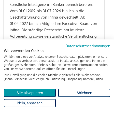
künstliche Intelligenz im Bankenbereich berufen.
Vom 01.01.2019 bis 31.07.2026 bin ich in die
Geschäftsführung von Infina gewechselt. Ab
01.02.2027 bin ich Mitglied im Executive Board von
Infina. Die ständige Recherche, strukturierte
Aufbereitung sowie verständliche Veröffentlichung
von allen Fragestellungen rund um das
Datenschutzbestimmungen
Kreditgeschäft gehören zu den wesentlichen
Wir verwenden Cookies
Schwerpunktsetzungen meiner Funktion.
Wir können diese zur Analyse unserer Besucherdaten platzieren, um unsere
Webseite zu verbessern, personalisierte Inhalte anzuzeigen und Ihnen ein
großartiges Webseiten-Erlebnis zu bieten. Für weitere Informationen zu den
von uns verwendeten Cookies öffnen Sie die Einstellungen.
Ihre Einwilligung und die cookie Richtlinie gelten für alle Websites von
Lesen Sie meine Finanzierungs-Tipps
„Infina“, einschließlich: Vergleich, Entlastung, Einsparung, Karriere, Infina.
Alle akzeptieren
Ablehnen
Kreditindex
Nein, anpassen
Das Wohnkredit Barometer