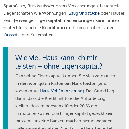
Sparbücher, Rückkaufswerte von Versicherungen, lastenfreie
Liegenschaften wie Wohnungen,
Baugrundstücke
oder Häuser
sein.
Je weniger Eigenkapital man einbringen kann, umso
schlechter sind die Konditionen,
d.h. umso höher ist der
Zinssatz
, den Sie erhalten.
Wie viel Haus kann ich mir
leisten – ohne Eigenkapital?
Ganz ohne Eigenkapital können Sie sich vermutlich
in den wenigsten Fällen ein Haus leisten
(eine
sogenannte
Haus-Vollfinanzierung)
.
Der Grund liegt
darin, dass die Kreditinstitute die Anforderung
stellen, dass mindestens 10 oder 20 % der
Immobilienkosten durch Eigenkapital gedeckt sein
müssen. Einzelne Banken machen hier in wenigen
Fällen eine Ausnahme. Nur: Für die Bank bedeutet