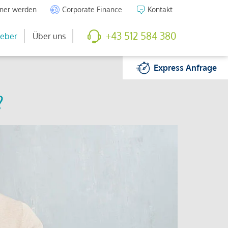
tner werden
Corporate Finance
Kontakt
+43 512 584 380
eber
Über uns
Express
Anfrage
?