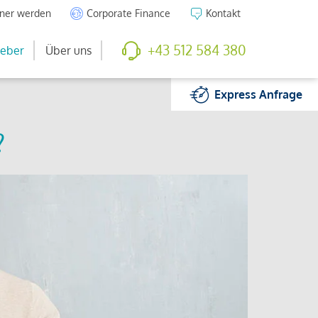
tner werden
Corporate Finance
Kontakt
+43 512 584 380
eber
Über uns
Express
Anfrage
?