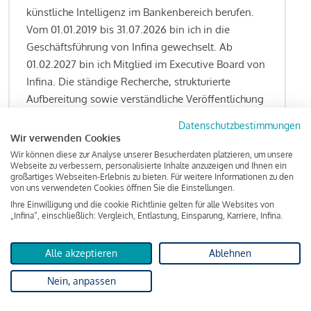
künstliche Intelligenz im Bankenbereich berufen.
Vom 01.01.2019 bis 31.07.2026 bin ich in die
Geschäftsführung von Infina gewechselt. Ab
01.02.2027 bin ich Mitglied im Executive Board von
Infina. Die ständige Recherche, strukturierte
Aufbereitung sowie verständliche Veröffentlichung
von allen Fragestellungen rund um das
Datenschutzbestimmungen
Kreditgeschäft gehören zu den wesentlichen
Wir verwenden Cookies
Schwerpunktsetzungen meiner Funktion.
Wir können diese zur Analyse unserer Besucherdaten platzieren, um unsere
Webseite zu verbessern, personalisierte Inhalte anzuzeigen und Ihnen ein
großartiges Webseiten-Erlebnis zu bieten. Für weitere Informationen zu den
von uns verwendeten Cookies öffnen Sie die Einstellungen.
Ihre Einwilligung und die cookie Richtlinie gelten für alle Websites von
Lesen Sie meine Finanzierungs-Tipps
„Infina“, einschließlich: Vergleich, Entlastung, Einsparung, Karriere, Infina.
Alle akzeptieren
Ablehnen
Kreditindex
Nein, anpassen
Das Wohnkredit Barometer