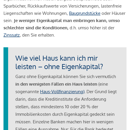
Sparbücher, Rückkaufswerte von Versicherungen, lastenfreie
Liegenschaften wie Wohnungen,
Baugrundstücke
oder Häuser
sein.
Je weniger Eigenkapital man einbringen kann, umso
schlechter sind die Konditionen,
d.h. umso höher ist der
Zinssatz
, den Sie erhalten.
Wie viel Haus kann ich mir
leisten – ohne Eigenkapital?
Ganz ohne Eigenkapital können Sie sich vermutlich
in den wenigsten Fällen ein Haus leisten
(eine
sogenannte
Haus-Vollfinanzierung)
.
Der Grund liegt
darin, dass die Kreditinstitute die Anforderung
stellen, dass mindestens 10 oder 20 % der
Immobilienkosten durch Eigenkapital gedeckt sein
müssen. Einzelne Banken machen hier in wenigen
Fällen eine Ausnahme. Nur: Für die Bank bedeutet