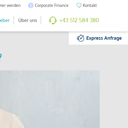
tner werden
Corporate Finance
Kontakt
+43 512 584 380
eber
Über uns
Express
Anfrage
?