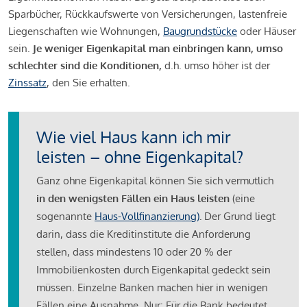
Sparbücher, Rückkaufswerte von Versicherungen, lastenfreie
Liegenschaften wie Wohnungen,
Baugrundstücke
oder Häuser
sein.
Je weniger Eigenkapital man einbringen kann, umso
schlechter sind die Konditionen,
d.h. umso höher ist der
Zinssatz
, den Sie erhalten.
Wie viel Haus kann ich mir
leisten – ohne Eigenkapital?
Ganz ohne Eigenkapital können Sie sich vermutlich
in den wenigsten Fällen ein Haus leisten
(eine
sogenannte
Haus-Vollfinanzierung)
.
Der Grund liegt
darin, dass die Kreditinstitute die Anforderung
stellen, dass mindestens 10 oder 20 % der
Immobilienkosten durch Eigenkapital gedeckt sein
müssen. Einzelne Banken machen hier in wenigen
Fällen eine Ausnahme. Nur: Für die Bank bedeutet