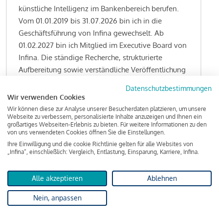
künstliche Intelligenz im Bankenbereich berufen.
Vom 01.01.2019 bis 31.07.2026 bin ich in die
Geschäftsführung von Infina gewechselt. Ab
01.02.2027 bin ich Mitglied im Executive Board von
Infina. Die ständige Recherche, strukturierte
Aufbereitung sowie verständliche Veröffentlichung
von allen Fragestellungen rund um das
Datenschutzbestimmungen
Kreditgeschäft gehören zu den wesentlichen
Wir verwenden Cookies
Schwerpunktsetzungen meiner Funktion.
Wir können diese zur Analyse unserer Besucherdaten platzieren, um unsere
Webseite zu verbessern, personalisierte Inhalte anzuzeigen und Ihnen ein
großartiges Webseiten-Erlebnis zu bieten. Für weitere Informationen zu den
von uns verwendeten Cookies öffnen Sie die Einstellungen.
Ihre Einwilligung und die cookie Richtlinie gelten für alle Websites von
Lesen Sie meine Finanzierungs-Tipps
„Infina“, einschließlich: Vergleich, Entlastung, Einsparung, Karriere, Infina.
Alle akzeptieren
Ablehnen
Kreditindex
Nein, anpassen
Das Wohnkredit Barometer