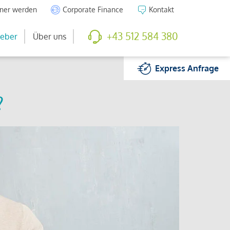
tner werden
Corporate Finance
Kontakt
+43 512 584 380
eber
Über uns
Express
Anfrage
?