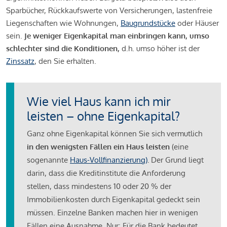
Sparbücher, Rückkaufswerte von Versicherungen, lastenfreie
Liegenschaften wie Wohnungen,
Baugrundstücke
oder Häuser
sein.
Je weniger Eigenkapital man einbringen kann, umso
schlechter sind die Konditionen,
d.h. umso höher ist der
Zinssatz
, den Sie erhalten.
Wie viel Haus kann ich mir
leisten – ohne Eigenkapital?
Ganz ohne Eigenkapital können Sie sich vermutlich
in den wenigsten Fällen ein Haus leisten
(eine
sogenannte
Haus-Vollfinanzierung)
.
Der Grund liegt
darin, dass die Kreditinstitute die Anforderung
stellen, dass mindestens 10 oder 20 % der
Immobilienkosten durch Eigenkapital gedeckt sein
müssen. Einzelne Banken machen hier in wenigen
Fällen eine Ausnahme. Nur: Für die Bank bedeutet