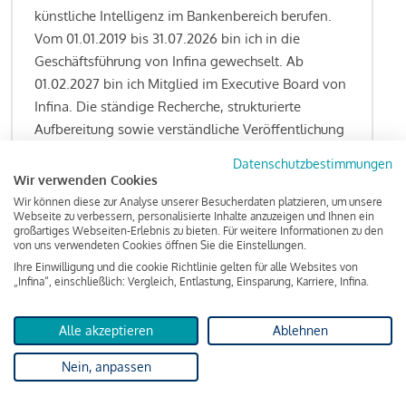
künstliche Intelligenz im Bankenbereich berufen.
Vom 01.01.2019 bis 31.07.2026 bin ich in die
Geschäftsführung von Infina gewechselt. Ab
01.02.2027 bin ich Mitglied im Executive Board von
Infina. Die ständige Recherche, strukturierte
Aufbereitung sowie verständliche Veröffentlichung
von allen Fragestellungen rund um das
Datenschutzbestimmungen
Kreditgeschäft gehören zu den wesentlichen
Wir verwenden Cookies
Schwerpunktsetzungen meiner Funktion.
Wir können diese zur Analyse unserer Besucherdaten platzieren, um unsere
Webseite zu verbessern, personalisierte Inhalte anzuzeigen und Ihnen ein
großartiges Webseiten-Erlebnis zu bieten. Für weitere Informationen zu den
von uns verwendeten Cookies öffnen Sie die Einstellungen.
Ihre Einwilligung und die cookie Richtlinie gelten für alle Websites von
Lesen Sie meine Finanzierungs-Tipps
„Infina“, einschließlich: Vergleich, Entlastung, Einsparung, Karriere, Infina.
Alle akzeptieren
Ablehnen
Kreditindex
Nein, anpassen
Das Wohnkredit Barometer