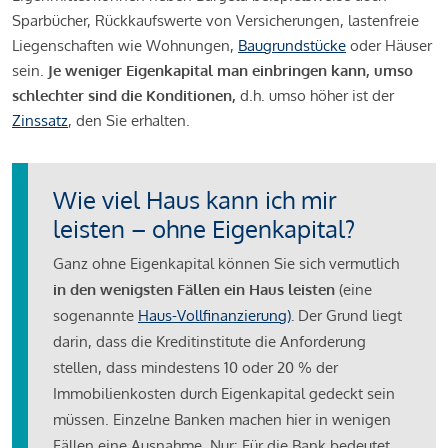
Sparbücher, Rückkaufswerte von Versicherungen, lastenfreie
Liegenschaften wie Wohnungen,
Baugrundstücke
oder Häuser
sein.
Je weniger Eigenkapital man einbringen kann, umso
schlechter sind die Konditionen,
d.h. umso höher ist der
Zinssatz
, den Sie erhalten.
Wie viel Haus kann ich mir
leisten – ohne Eigenkapital?
Ganz ohne Eigenkapital können Sie sich vermutlich
in den wenigsten Fällen ein Haus leisten
(eine
sogenannte
Haus-Vollfinanzierung)
.
Der Grund liegt
darin, dass die Kreditinstitute die Anforderung
stellen, dass mindestens 10 oder 20 % der
Immobilienkosten durch Eigenkapital gedeckt sein
müssen. Einzelne Banken machen hier in wenigen
Fällen eine Ausnahme. Nur: Für die Bank bedeutet