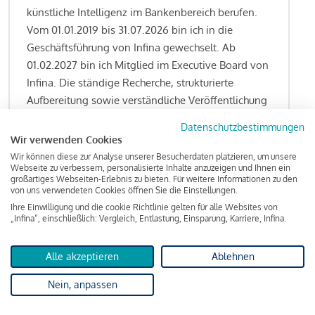
künstliche Intelligenz im Bankenbereich berufen.
Vom 01.01.2019 bis 31.07.2026 bin ich in die
Geschäftsführung von Infina gewechselt. Ab
01.02.2027 bin ich Mitglied im Executive Board von
Infina. Die ständige Recherche, strukturierte
Aufbereitung sowie verständliche Veröffentlichung
von allen Fragestellungen rund um das
Datenschutzbestimmungen
Kreditgeschäft gehören zu den wesentlichen
Wir verwenden Cookies
Schwerpunktsetzungen meiner Funktion.
Wir können diese zur Analyse unserer Besucherdaten platzieren, um unsere
Webseite zu verbessern, personalisierte Inhalte anzuzeigen und Ihnen ein
großartiges Webseiten-Erlebnis zu bieten. Für weitere Informationen zu den
von uns verwendeten Cookies öffnen Sie die Einstellungen.
Ihre Einwilligung und die cookie Richtlinie gelten für alle Websites von
Lesen Sie meine Finanzierungs-Tipps
„Infina“, einschließlich: Vergleich, Entlastung, Einsparung, Karriere, Infina.
Alle akzeptieren
Ablehnen
Kreditindex
Nein, anpassen
Das Wohnkredit Barometer