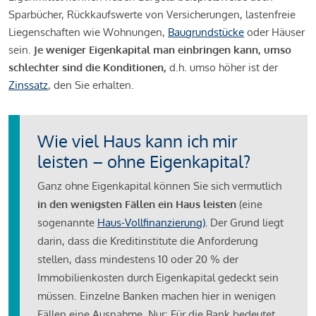
Sparbücher, Rückkaufswerte von Versicherungen, lastenfreie
Liegenschaften wie Wohnungen,
Baugrundstücke
oder Häuser
sein.
Je weniger Eigenkapital man einbringen kann, umso
schlechter sind die Konditionen,
d.h. umso höher ist der
Zinssatz
, den Sie erhalten.
Wie viel Haus kann ich mir
leisten – ohne Eigenkapital?
Ganz ohne Eigenkapital können Sie sich vermutlich
in den wenigsten Fällen ein Haus leisten
(eine
sogenannte
Haus-Vollfinanzierung)
.
Der Grund liegt
darin, dass die Kreditinstitute die Anforderung
stellen, dass mindestens 10 oder 20 % der
Immobilienkosten durch Eigenkapital gedeckt sein
müssen. Einzelne Banken machen hier in wenigen
Fällen eine Ausnahme. Nur: Für die Bank bedeutet