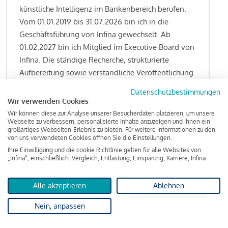
künstliche Intelligenz im Bankenbereich berufen.
Vom 01.01.2019 bis 31.07.2026 bin ich in die
Geschäftsführung von Infina gewechselt. Ab
01.02.2027 bin ich Mitglied im Executive Board von
Infina. Die ständige Recherche, strukturierte
Aufbereitung sowie verständliche Veröffentlichung
von allen Fragestellungen rund um das
Datenschutzbestimmungen
Kreditgeschäft gehören zu den wesentlichen
Wir verwenden Cookies
Schwerpunktsetzungen meiner Funktion.
Wir können diese zur Analyse unserer Besucherdaten platzieren, um unsere
Webseite zu verbessern, personalisierte Inhalte anzuzeigen und Ihnen ein
großartiges Webseiten-Erlebnis zu bieten. Für weitere Informationen zu den
von uns verwendeten Cookies öffnen Sie die Einstellungen.
Ihre Einwilligung und die cookie Richtlinie gelten für alle Websites von
Lesen Sie meine Finanzierungs-Tipps
„Infina“, einschließlich: Vergleich, Entlastung, Einsparung, Karriere, Infina.
Alle akzeptieren
Ablehnen
Kreditindex
Nein, anpassen
Das Wohnkredit Barometer