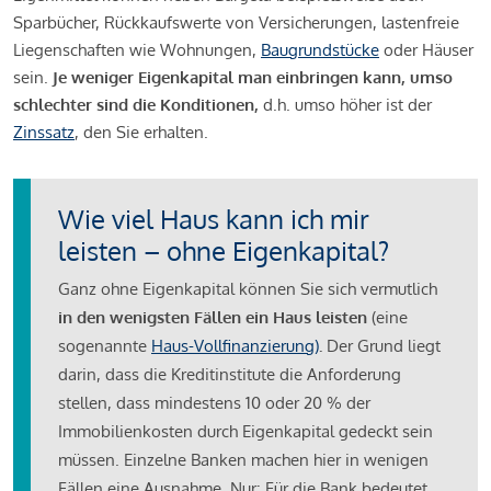
Sparbücher, Rückkaufswerte von Versicherungen, lastenfreie
Liegenschaften wie Wohnungen,
Baugrundstücke
oder Häuser
sein.
Je weniger Eigenkapital man einbringen kann, umso
schlechter sind die Konditionen,
d.h. umso höher ist der
Zinssatz
, den Sie erhalten.
Wie viel Haus kann ich mir
leisten – ohne Eigenkapital?
Ganz ohne Eigenkapital können Sie sich vermutlich
in den wenigsten Fällen ein Haus leisten
(eine
sogenannte
Haus-Vollfinanzierung)
.
Der Grund liegt
darin, dass die Kreditinstitute die Anforderung
stellen, dass mindestens 10 oder 20 % der
Immobilienkosten durch Eigenkapital gedeckt sein
müssen. Einzelne Banken machen hier in wenigen
Fällen eine Ausnahme. Nur: Für die Bank bedeutet