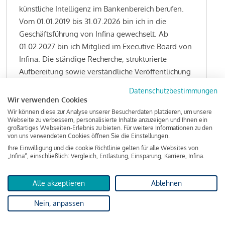
künstliche Intelligenz im Bankenbereich berufen.
Vom 01.01.2019 bis 31.07.2026 bin ich in die
Geschäftsführung von Infina gewechselt. Ab
01.02.2027 bin ich Mitglied im Executive Board von
Infina. Die ständige Recherche, strukturierte
Aufbereitung sowie verständliche Veröffentlichung
von allen Fragestellungen rund um das
Datenschutzbestimmungen
Kreditgeschäft gehören zu den wesentlichen
Wir verwenden Cookies
Schwerpunktsetzungen meiner Funktion.
Wir können diese zur Analyse unserer Besucherdaten platzieren, um unsere
Webseite zu verbessern, personalisierte Inhalte anzuzeigen und Ihnen ein
großartiges Webseiten-Erlebnis zu bieten. Für weitere Informationen zu den
von uns verwendeten Cookies öffnen Sie die Einstellungen.
Ihre Einwilligung und die cookie Richtlinie gelten für alle Websites von
Lesen Sie meine Finanzierungs-Tipps
„Infina“, einschließlich: Vergleich, Entlastung, Einsparung, Karriere, Infina.
Alle akzeptieren
Ablehnen
Kreditindex
Nein, anpassen
Das Wohnkredit Barometer