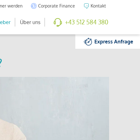
tner werden
Corporate Finance
Kontakt
+43 512 584 380
eber
Über uns
Express
Anfrage
?