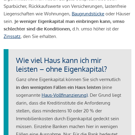
Sparbücher, Rückkaufswerte von Versicherungen, lastenfreie
Liegenschaften wie Wohnungen,
Baugrundstücke
oder Häuser
sein.
Je weniger Eigenkapital man einbringen kann, umso
schlechter sind die Konditionen,
d.h. umso höher ist der
Zinssatz
, den Sie erhalten.
Wie viel Haus kann ich mir
leisten – ohne Eigenkapital?
Ganz ohne Eigenkapital können Sie sich vermutlich
in den wenigsten Fällen ein Haus leisten
(eine
sogenannte
Haus-Vollfinanzierung)
.
Der Grund liegt
darin, dass die Kreditinstitute die Anforderung
stellen, dass mindestens 10 oder 20 % der
Immobilienkosten durch Eigenkapital gedeckt sein
müssen. Einzelne Banken machen hier in wenigen
Fällen eine Ausnahme. Nur: Für die Bank bedeutet