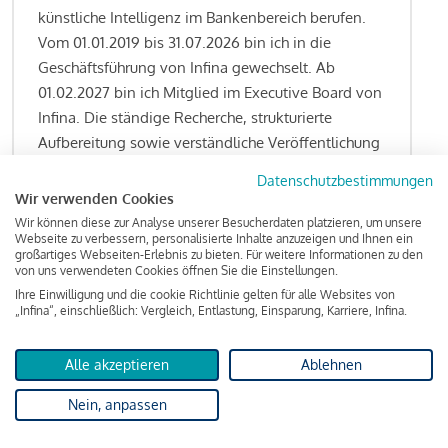
künstliche Intelligenz im Bankenbereich berufen.
Vom 01.01.2019 bis 31.07.2026 bin ich in die
Geschäftsführung von Infina gewechselt. Ab
01.02.2027 bin ich Mitglied im Executive Board von
Infina. Die ständige Recherche, strukturierte
Aufbereitung sowie verständliche Veröffentlichung
von allen Fragestellungen rund um das
Datenschutzbestimmungen
Kreditgeschäft gehören zu den wesentlichen
Wir verwenden Cookies
Schwerpunktsetzungen meiner Funktion.
Wir können diese zur Analyse unserer Besucherdaten platzieren, um unsere
Webseite zu verbessern, personalisierte Inhalte anzuzeigen und Ihnen ein
großartiges Webseiten-Erlebnis zu bieten. Für weitere Informationen zu den
von uns verwendeten Cookies öffnen Sie die Einstellungen.
Ihre Einwilligung und die cookie Richtlinie gelten für alle Websites von
Lesen Sie meine Finanzierungs-Tipps
„Infina“, einschließlich: Vergleich, Entlastung, Einsparung, Karriere, Infina.
Alle akzeptieren
Ablehnen
Kreditindex
Nein, anpassen
Das Wohnkredit Barometer