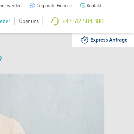
tner werden
Corporate Finance
Kontakt
+43 512 584 380
eber
Über uns
Express
Anfrage
?