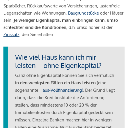
Sparbücher, Rückkaufswerte von Versicherungen, lastenfreie
Liegenschaften wie Wohnungen,
Baugrundstücke
oder Häuser
sein.
Je weniger Eigenkapital man einbringen kann, umso
schlechter sind die Konditionen,
d.h. umso höher ist der
Zinssatz
, den Sie erhalten.
Wie viel Haus kann ich mir
leisten – ohne Eigenkapital?
Ganz ohne Eigenkapital können Sie sich vermutlich
in den wenigsten Fällen ein Haus leisten
(eine
sogenannte
Haus-Vollfinanzierung)
.
Der Grund liegt
darin, dass die Kreditinstitute die Anforderung
stellen, dass mindestens 10 oder 20 % der
Immobilienkosten durch Eigenkapital gedeckt sein
müssen. Einzelne Banken machen hier in wenigen
Fällen eine Ausnahme. Nur: Für die Bank bedeutet