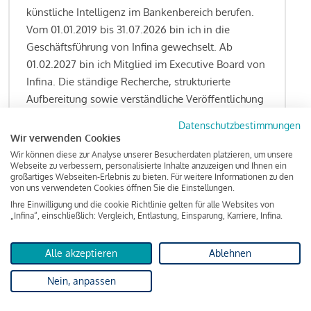
künstliche Intelligenz im Bankenbereich berufen.
Vom 01.01.2019 bis 31.07.2026 bin ich in die
Geschäftsführung von Infina gewechselt. Ab
01.02.2027 bin ich Mitglied im Executive Board von
Infina. Die ständige Recherche, strukturierte
Aufbereitung sowie verständliche Veröffentlichung
von allen Fragestellungen rund um das
Datenschutzbestimmungen
Kreditgeschäft gehören zu den wesentlichen
Wir verwenden Cookies
Schwerpunktsetzungen meiner Funktion.
Wir können diese zur Analyse unserer Besucherdaten platzieren, um unsere
Webseite zu verbessern, personalisierte Inhalte anzuzeigen und Ihnen ein
großartiges Webseiten-Erlebnis zu bieten. Für weitere Informationen zu den
von uns verwendeten Cookies öffnen Sie die Einstellungen.
Ihre Einwilligung und die cookie Richtlinie gelten für alle Websites von
Lesen Sie meine Finanzierungs-Tipps
„Infina“, einschließlich: Vergleich, Entlastung, Einsparung, Karriere, Infina.
Alle akzeptieren
Ablehnen
Kreditindex
Nein, anpassen
Das Wohnkredit Barometer