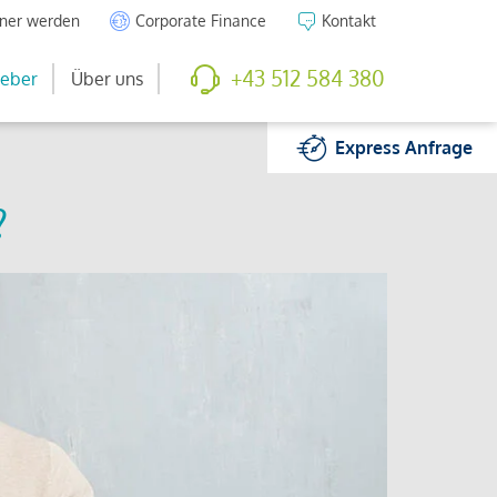
tner werden
Corporate Finance
Kontakt
+43 512 584 380
eber
Über uns
Express
Anfrage
?