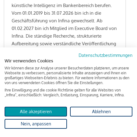
künstliche Intelligenz im Bankenbereich berufen.
Vom 01.01.2019 bis 31.07.2026 bin ich in die
Geschäftsführung von Infina gewechselt. Ab
01.02.2027 bin ich Mitglied im Executive Board von
Infina. Die ständige Recherche, strukturierte
Aufbereitung sowie verständliche Veröffentlichung
von allen Fragestellungen rund um das
Datenschutzbestimmungen
Kreditgeschäft gehören zu den wesentlichen
Wir verwenden Cookies
Schwerpunktsetzungen meiner Funktion.
Wir können diese zur Analyse unserer Besucherdaten platzieren, um unsere
Webseite zu verbessern, personalisierte Inhalte anzuzeigen und Ihnen ein
großartiges Webseiten-Erlebnis zu bieten. Für weitere Informationen zu den
von uns verwendeten Cookies öffnen Sie die Einstellungen.
Ihre Einwilligung und die cookie Richtlinie gelten für alle Websites von
Lesen Sie meine Finanzierungs-Tipps
„Infina“, einschließlich: Vergleich, Entlastung, Einsparung, Karriere, Infina.
Alle akzeptieren
Ablehnen
Kreditindex
Nein, anpassen
Das Wohnkredit Barometer