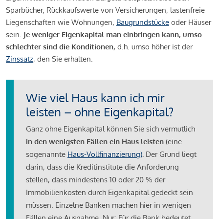
Sparbücher, Rückkaufswerte von Versicherungen, lastenfreie
Liegenschaften wie Wohnungen,
Baugrundstücke
oder Häuser
sein.
Je weniger Eigenkapital man einbringen kann, umso
schlechter sind die Konditionen,
d.h. umso höher ist der
Zinssatz
, den Sie erhalten.
Wie viel Haus kann ich mir
leisten – ohne Eigenkapital?
Ganz ohne Eigenkapital können Sie sich vermutlich
in den wenigsten Fällen ein Haus leisten
(eine
sogenannte
Haus-Vollfinanzierung)
.
Der Grund liegt
darin, dass die Kreditinstitute die Anforderung
stellen, dass mindestens 10 oder 20 % der
Immobilienkosten durch Eigenkapital gedeckt sein
müssen. Einzelne Banken machen hier in wenigen
Fällen eine Ausnahme. Nur: Für die Bank bedeutet