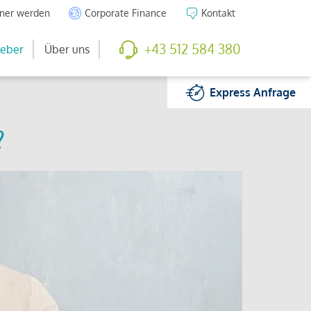
tner werden
Corporate Finance
Kontakt
+43 512 584 380
eber
Über uns
Express
Anfrage
?