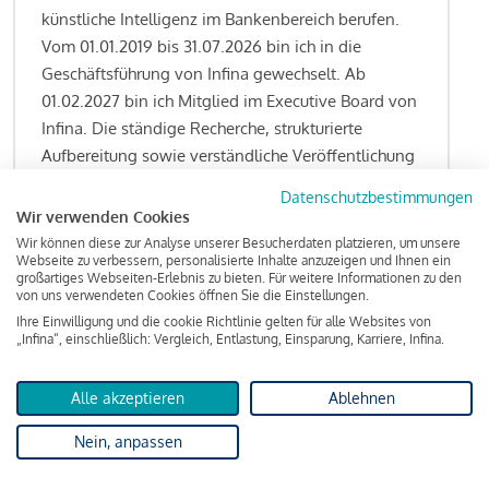
künstliche Intelligenz im Bankenbereich berufen.
Vom 01.01.2019 bis 31.07.2026 bin ich in die
Geschäftsführung von Infina gewechselt. Ab
01.02.2027 bin ich Mitglied im Executive Board von
Infina. Die ständige Recherche, strukturierte
Aufbereitung sowie verständliche Veröffentlichung
von allen Fragestellungen rund um das
Datenschutzbestimmungen
Kreditgeschäft gehören zu den wesentlichen
Wir verwenden Cookies
Schwerpunktsetzungen meiner Funktion.
Wir können diese zur Analyse unserer Besucherdaten platzieren, um unsere
Webseite zu verbessern, personalisierte Inhalte anzuzeigen und Ihnen ein
großartiges Webseiten-Erlebnis zu bieten. Für weitere Informationen zu den
von uns verwendeten Cookies öffnen Sie die Einstellungen.
Ihre Einwilligung und die cookie Richtlinie gelten für alle Websites von
Lesen Sie meine Finanzierungs-Tipps
„Infina“, einschließlich: Vergleich, Entlastung, Einsparung, Karriere, Infina.
Alle akzeptieren
Ablehnen
Kreditindex
Nein, anpassen
Das Wohnkredit Barometer