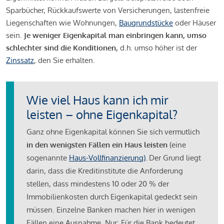
Sparbücher, Rückkaufswerte von Versicherungen, lastenfreie
Liegenschaften wie Wohnungen,
Baugrundstücke
oder Häuser
sein.
Je weniger Eigenkapital man einbringen kann, umso
schlechter sind die Konditionen,
d.h. umso höher ist der
Zinssatz
, den Sie erhalten.
Wie viel Haus kann ich mir
leisten – ohne Eigenkapital?
Ganz ohne Eigenkapital können Sie sich vermutlich
in den wenigsten Fällen ein Haus leisten
(eine
sogenannte
Haus-Vollfinanzierung)
.
Der Grund liegt
darin, dass die Kreditinstitute die Anforderung
stellen, dass mindestens 10 oder 20 % der
Immobilienkosten durch Eigenkapital gedeckt sein
müssen. Einzelne Banken machen hier in wenigen
Fällen eine Ausnahme. Nur: Für die Bank bedeutet