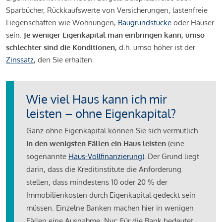
Sparbücher, Rückkaufswerte von Versicherungen, lastenfreie
Liegenschaften wie Wohnungen,
Baugrundstücke
oder Häuser
sein.
Je weniger Eigenkapital man einbringen kann, umso
schlechter sind die Konditionen,
d.h. umso höher ist der
Zinssatz
, den Sie erhalten.
Wie viel Haus kann ich mir
leisten – ohne Eigenkapital?
Ganz ohne Eigenkapital können Sie sich vermutlich
in den wenigsten Fällen ein Haus leisten
(eine
sogenannte
Haus-Vollfinanzierung)
.
Der Grund liegt
darin, dass die Kreditinstitute die Anforderung
stellen, dass mindestens 10 oder 20 % der
Immobilienkosten durch Eigenkapital gedeckt sein
müssen. Einzelne Banken machen hier in wenigen
Fällen eine Ausnahme. Nur: Für die Bank bedeutet