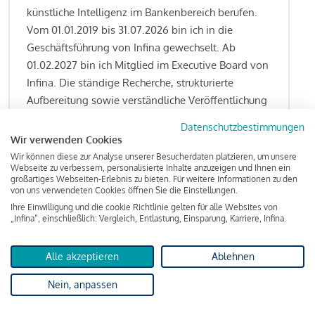
künstliche Intelligenz im Bankenbereich berufen.
Vom 01.01.2019 bis 31.07.2026 bin ich in die
Geschäftsführung von Infina gewechselt. Ab
01.02.2027 bin ich Mitglied im Executive Board von
Infina. Die ständige Recherche, strukturierte
Aufbereitung sowie verständliche Veröffentlichung
von allen Fragestellungen rund um das
Datenschutzbestimmungen
Kreditgeschäft gehören zu den wesentlichen
Wir verwenden Cookies
Schwerpunktsetzungen meiner Funktion.
Wir können diese zur Analyse unserer Besucherdaten platzieren, um unsere
Webseite zu verbessern, personalisierte Inhalte anzuzeigen und Ihnen ein
großartiges Webseiten-Erlebnis zu bieten. Für weitere Informationen zu den
von uns verwendeten Cookies öffnen Sie die Einstellungen.
Ihre Einwilligung und die cookie Richtlinie gelten für alle Websites von
Lesen Sie meine Finanzierungs-Tipps
„Infina“, einschließlich: Vergleich, Entlastung, Einsparung, Karriere, Infina.
Alle akzeptieren
Ablehnen
Kreditindex
Nein, anpassen
Das Wohnkredit Barometer