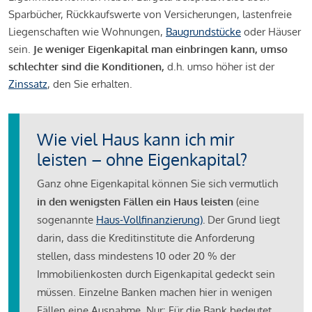
Sparbücher, Rückkaufswerte von Versicherungen, lastenfreie
Liegenschaften wie Wohnungen,
Baugrundstücke
oder Häuser
sein.
Je weniger Eigenkapital man einbringen kann, umso
schlechter sind die Konditionen,
d.h. umso höher ist der
Zinssatz
, den Sie erhalten.
Wie viel Haus kann ich mir
leisten – ohne Eigenkapital?
Ganz ohne Eigenkapital können Sie sich vermutlich
in den wenigsten Fällen ein Haus leisten
(eine
sogenannte
Haus-Vollfinanzierung)
.
Der Grund liegt
darin, dass die Kreditinstitute die Anforderung
stellen, dass mindestens 10 oder 20 % der
Immobilienkosten durch Eigenkapital gedeckt sein
müssen. Einzelne Banken machen hier in wenigen
Fällen eine Ausnahme. Nur: Für die Bank bedeutet