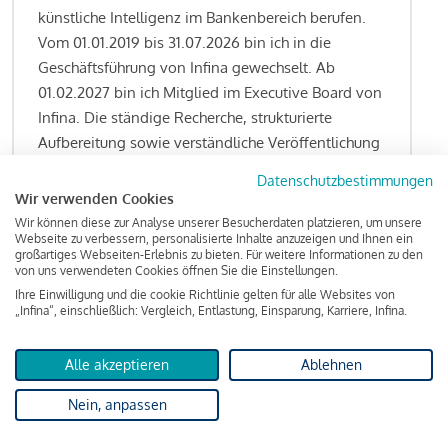
künstliche Intelligenz im Bankenbereich berufen.
Vom 01.01.2019 bis 31.07.2026 bin ich in die
Geschäftsführung von Infina gewechselt. Ab
01.02.2027 bin ich Mitglied im Executive Board von
Infina. Die ständige Recherche, strukturierte
Aufbereitung sowie verständliche Veröffentlichung
von allen Fragestellungen rund um das
Datenschutzbestimmungen
Kreditgeschäft gehören zu den wesentlichen
Wir verwenden Cookies
Schwerpunktsetzungen meiner Funktion.
Wir können diese zur Analyse unserer Besucherdaten platzieren, um unsere
Webseite zu verbessern, personalisierte Inhalte anzuzeigen und Ihnen ein
großartiges Webseiten-Erlebnis zu bieten. Für weitere Informationen zu den
von uns verwendeten Cookies öffnen Sie die Einstellungen.
Ihre Einwilligung und die cookie Richtlinie gelten für alle Websites von
Lesen Sie meine Finanzierungs-Tipps
„Infina“, einschließlich: Vergleich, Entlastung, Einsparung, Karriere, Infina.
Alle akzeptieren
Ablehnen
Kreditindex
Nein, anpassen
Das Wohnkredit Barometer