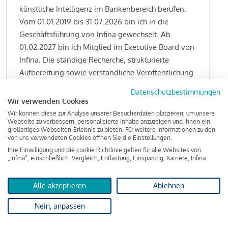
künstliche Intelligenz im Bankenbereich berufen.
Vom 01.01.2019 bis 31.07.2026 bin ich in die
Geschäftsführung von Infina gewechselt. Ab
01.02.2027 bin ich Mitglied im Executive Board von
Infina. Die ständige Recherche, strukturierte
Aufbereitung sowie verständliche Veröffentlichung
von allen Fragestellungen rund um das
Datenschutzbestimmungen
Kreditgeschäft gehören zu den wesentlichen
Wir verwenden Cookies
Schwerpunktsetzungen meiner Funktion.
Wir können diese zur Analyse unserer Besucherdaten platzieren, um unsere
Webseite zu verbessern, personalisierte Inhalte anzuzeigen und Ihnen ein
großartiges Webseiten-Erlebnis zu bieten. Für weitere Informationen zu den
von uns verwendeten Cookies öffnen Sie die Einstellungen.
Ihre Einwilligung und die cookie Richtlinie gelten für alle Websites von
Lesen Sie meine Finanzierungs-Tipps
„Infina“, einschließlich: Vergleich, Entlastung, Einsparung, Karriere, Infina.
Alle akzeptieren
Ablehnen
Kreditindex
Nein, anpassen
Das Wohnkredit Barometer