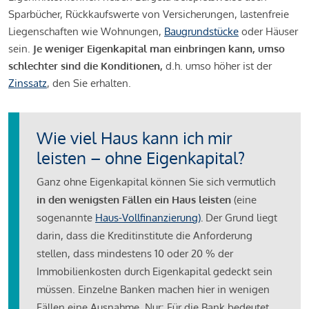
Sparbücher, Rückkaufswerte von Versicherungen, lastenfreie
Liegenschaften wie Wohnungen,
Baugrundstücke
oder Häuser
sein.
Je weniger Eigenkapital man einbringen kann, umso
schlechter sind die Konditionen,
d.h. umso höher ist der
Zinssatz
, den Sie erhalten.
Wie viel Haus kann ich mir
leisten – ohne Eigenkapital?
Ganz ohne Eigenkapital können Sie sich vermutlich
in den wenigsten Fällen ein Haus leisten
(eine
sogenannte
Haus-Vollfinanzierung)
.
Der Grund liegt
darin, dass die Kreditinstitute die Anforderung
stellen, dass mindestens 10 oder 20 % der
Immobilienkosten durch Eigenkapital gedeckt sein
müssen. Einzelne Banken machen hier in wenigen
Fällen eine Ausnahme. Nur: Für die Bank bedeutet