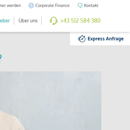
tner werden
Corporate Finance
Kontakt
+43 512 584 380
eber
Über uns
Express
Anfrage
?