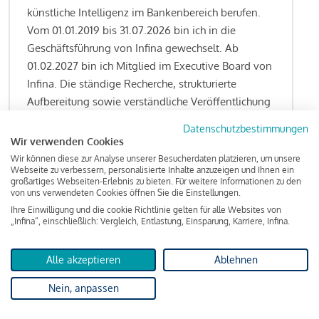
künstliche Intelligenz im Bankenbereich berufen.
Vom 01.01.2019 bis 31.07.2026 bin ich in die
Geschäftsführung von Infina gewechselt. Ab
01.02.2027 bin ich Mitglied im Executive Board von
Infina. Die ständige Recherche, strukturierte
Aufbereitung sowie verständliche Veröffentlichung
von allen Fragestellungen rund um das
Datenschutzbestimmungen
Kreditgeschäft gehören zu den wesentlichen
Wir verwenden Cookies
Schwerpunktsetzungen meiner Funktion.
Wir können diese zur Analyse unserer Besucherdaten platzieren, um unsere
Webseite zu verbessern, personalisierte Inhalte anzuzeigen und Ihnen ein
großartiges Webseiten-Erlebnis zu bieten. Für weitere Informationen zu den
von uns verwendeten Cookies öffnen Sie die Einstellungen.
Ihre Einwilligung und die cookie Richtlinie gelten für alle Websites von
Lesen Sie meine Finanzierungs-Tipps
„Infina“, einschließlich: Vergleich, Entlastung, Einsparung, Karriere, Infina.
Alle akzeptieren
Ablehnen
Kreditindex
Nein, anpassen
Das Wohnkredit Barometer