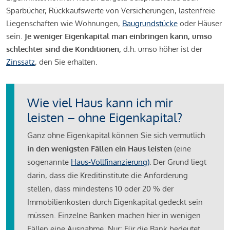
Sparbücher, Rückkaufswerte von Versicherungen, lastenfreie
Liegenschaften wie Wohnungen,
Baugrundstücke
oder Häuser
sein.
Je weniger Eigenkapital man einbringen kann, umso
schlechter sind die Konditionen,
d.h. umso höher ist der
Zinssatz
, den Sie erhalten.
Wie viel Haus kann ich mir
leisten – ohne Eigenkapital?
Ganz ohne Eigenkapital können Sie sich vermutlich
in den wenigsten Fällen ein Haus leisten
(eine
sogenannte
Haus-Vollfinanzierung)
.
Der Grund liegt
darin, dass die Kreditinstitute die Anforderung
stellen, dass mindestens 10 oder 20 % der
Immobilienkosten durch Eigenkapital gedeckt sein
müssen. Einzelne Banken machen hier in wenigen
Fällen eine Ausnahme. Nur: Für die Bank bedeutet