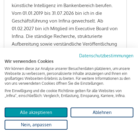
künstliche Intelligenz im Bankenbereich berufen.
Vom 01.01.2019 bis 31.07.2026 bin ich in die
Geschäftsführung von Infina gewechselt. Ab
01.02.2027 bin ich Mitglied im Executive Board von
Infina. Die ständige Recherche, strukturierte
Aufbereitung sowie verständliche Veröffentlichung
von allen Fragestellungen rund um das
Datenschutzbestimmungen
Kreditgeschäft gehören zu den wesentlichen
Wir verwenden Cookies
Schwerpunktsetzungen meiner Funktion.
Wir können diese zur Analyse unserer Besucherdaten platzieren, um unsere
Webseite zu verbessern, personalisierte Inhalte anzuzeigen und Ihnen ein
großartiges Webseiten-Erlebnis zu bieten. Für weitere Informationen zu den
von uns verwendeten Cookies öffnen Sie die Einstellungen.
Ihre Einwilligung und die cookie Richtlinie gelten für alle Websites von
Lesen Sie meine Finanzierungs-Tipps
„Infina“, einschließlich: Vergleich, Entlastung, Einsparung, Karriere, Infina.
Alle akzeptieren
Ablehnen
Kreditindex
Nein, anpassen
Das Wohnkredit Barometer