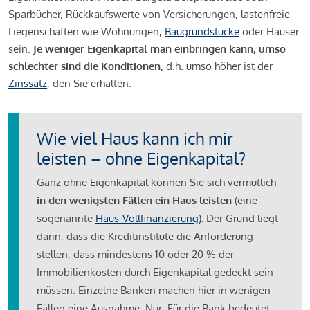
Sparbücher, Rückkaufswerte von Versicherungen, lastenfreie
Liegenschaften wie Wohnungen,
Baugrundstücke
oder Häuser
sein.
Je weniger Eigenkapital man einbringen kann, umso
schlechter sind die Konditionen,
d.h. umso höher ist der
Zinssatz
, den Sie erhalten.
Wie viel Haus kann ich mir
leisten – ohne Eigenkapital?
Ganz ohne Eigenkapital können Sie sich vermutlich
in den wenigsten Fällen ein Haus leisten
(eine
sogenannte
Haus-Vollfinanzierung)
.
Der Grund liegt
darin, dass die Kreditinstitute die Anforderung
stellen, dass mindestens 10 oder 20 % der
Immobilienkosten durch Eigenkapital gedeckt sein
müssen. Einzelne Banken machen hier in wenigen
Fällen eine Ausnahme. Nur: Für die Bank bedeutet