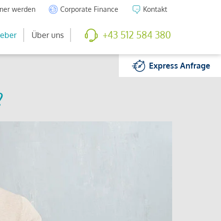
tner werden
Corporate Finance
Kontakt
+43 512 584 380
eber
Über uns
Express
Anfrage
?