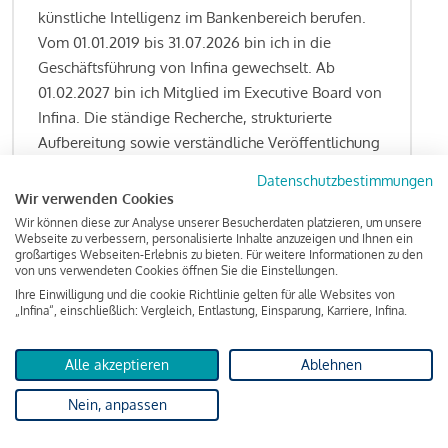
künstliche Intelligenz im Bankenbereich berufen.
Vom 01.01.2019 bis 31.07.2026 bin ich in die
Geschäftsführung von Infina gewechselt. Ab
01.02.2027 bin ich Mitglied im Executive Board von
Infina. Die ständige Recherche, strukturierte
Aufbereitung sowie verständliche Veröffentlichung
von allen Fragestellungen rund um das
Datenschutzbestimmungen
Kreditgeschäft gehören zu den wesentlichen
Wir verwenden Cookies
Schwerpunktsetzungen meiner Funktion.
Wir können diese zur Analyse unserer Besucherdaten platzieren, um unsere
Webseite zu verbessern, personalisierte Inhalte anzuzeigen und Ihnen ein
großartiges Webseiten-Erlebnis zu bieten. Für weitere Informationen zu den
von uns verwendeten Cookies öffnen Sie die Einstellungen.
Ihre Einwilligung und die cookie Richtlinie gelten für alle Websites von
Lesen Sie meine Finanzierungs-Tipps
„Infina“, einschließlich: Vergleich, Entlastung, Einsparung, Karriere, Infina.
Alle akzeptieren
Ablehnen
Kreditindex
Nein, anpassen
Das Wohnkredit Barometer