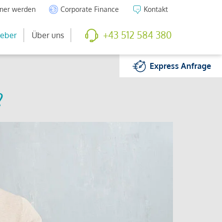
tner werden
Corporate Finance
Kontakt
+43 512 584 380
eber
Über uns
Express
Anfrage
?