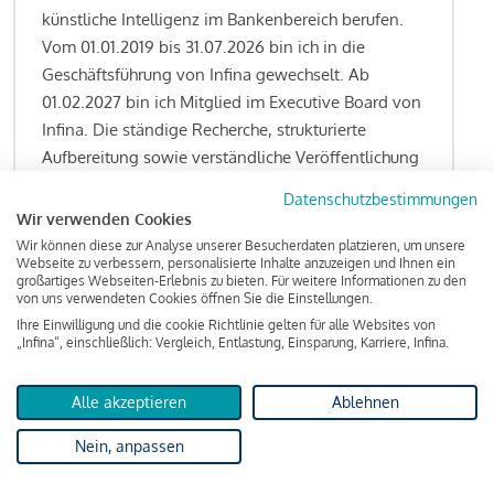
künstliche Intelligenz im Bankenbereich berufen.
Vom 01.01.2019 bis 31.07.2026 bin ich in die
Geschäftsführung von Infina gewechselt. Ab
01.02.2027 bin ich Mitglied im Executive Board von
Infina. Die ständige Recherche, strukturierte
Aufbereitung sowie verständliche Veröffentlichung
von allen Fragestellungen rund um das
Datenschutzbestimmungen
Kreditgeschäft gehören zu den wesentlichen
Wir verwenden Cookies
Schwerpunktsetzungen meiner Funktion.
Wir können diese zur Analyse unserer Besucherdaten platzieren, um unsere
Webseite zu verbessern, personalisierte Inhalte anzuzeigen und Ihnen ein
großartiges Webseiten-Erlebnis zu bieten. Für weitere Informationen zu den
von uns verwendeten Cookies öffnen Sie die Einstellungen.
Ihre Einwilligung und die cookie Richtlinie gelten für alle Websites von
Lesen Sie meine Finanzierungs-Tipps
„Infina“, einschließlich: Vergleich, Entlastung, Einsparung, Karriere, Infina.
Alle akzeptieren
Ablehnen
Kreditindex
Nein, anpassen
Das Wohnkredit Barometer