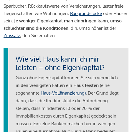
Sparbücher, Rückkaufswerte von Versicherungen, lastenfreie
Liegenschaften wie Wohnungen,
Baugrundstücke
oder Häuser
sein.
Je weniger Eigenkapital man einbringen kann, umso
schlechter sind die Konditionen,
d.h. umso höher ist der
Zinssatz
, den Sie erhalten.
Wie viel Haus kann ich mir
leisten – ohne Eigenkapital?
Ganz ohne Eigenkapital können Sie sich vermutlich
in den wenigsten Fällen ein Haus leisten
(eine
sogenannte
Haus-Vollfinanzierung)
.
Der Grund liegt
darin, dass die Kreditinstitute die Anforderung
stellen, dass mindestens 10 oder 20 % der
Immobilienkosten durch Eigenkapital gedeckt sein
müssen. Einzelne Banken machen hier in wenigen
Fällen eine Ausnahme. Nur: Für die Bank bedeutet