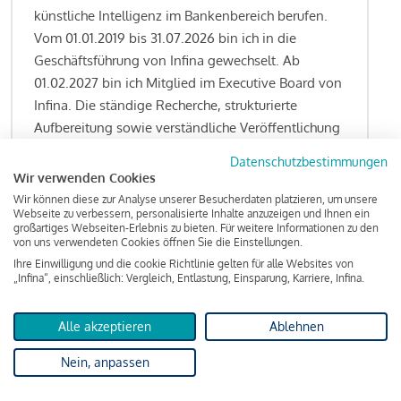
künstliche Intelligenz im Bankenbereich berufen.
Vom 01.01.2019 bis 31.07.2026 bin ich in die
Geschäftsführung von Infina gewechselt. Ab
01.02.2027 bin ich Mitglied im Executive Board von
Infina. Die ständige Recherche, strukturierte
Aufbereitung sowie verständliche Veröffentlichung
von allen Fragestellungen rund um das
Datenschutzbestimmungen
Kreditgeschäft gehören zu den wesentlichen
Wir verwenden Cookies
Schwerpunktsetzungen meiner Funktion.
Wir können diese zur Analyse unserer Besucherdaten platzieren, um unsere
Webseite zu verbessern, personalisierte Inhalte anzuzeigen und Ihnen ein
großartiges Webseiten-Erlebnis zu bieten. Für weitere Informationen zu den
von uns verwendeten Cookies öffnen Sie die Einstellungen.
Ihre Einwilligung und die cookie Richtlinie gelten für alle Websites von
Lesen Sie meine Finanzierungs-Tipps
„Infina“, einschließlich: Vergleich, Entlastung, Einsparung, Karriere, Infina.
Alle akzeptieren
Ablehnen
Kreditindex
Nein, anpassen
Das Wohnkredit Barometer