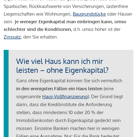
Sparbücher, Rückkaufswerte von Versicherungen, lastenfreie
Liegenschaften wie Wohnungen,
Baugrundstücke
oder Häuser
sein.
Je weniger Eigenkapital man einbringen kann, umso
schlechter sind die Konditionen,
d.h. umso höher ist der
Zinssatz
, den Sie erhalten.
Wie viel Haus kann ich mir
leisten – ohne Eigenkapital?
Ganz ohne Eigenkapital können Sie sich vermutlich
in den wenigsten Fällen ein Haus leisten
(eine
sogenannte
Haus-Vollfinanzierung)
.
Der Grund liegt
darin, dass die Kreditinstitute die Anforderung
stellen, dass mindestens 10 oder 20 % der
Immobilienkosten durch Eigenkapital gedeckt sein
müssen. Einzelne Banken machen hier in wenigen
Fällen eine Ausnahme. Nur: Für die Bank bedeutet