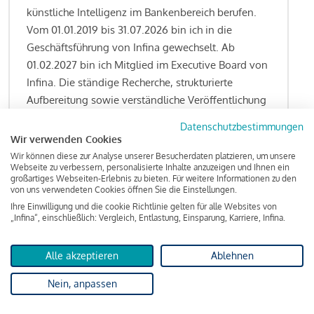
künstliche Intelligenz im Bankenbereich berufen.
Vom 01.01.2019 bis 31.07.2026 bin ich in die
Geschäftsführung von Infina gewechselt. Ab
01.02.2027 bin ich Mitglied im Executive Board von
Infina. Die ständige Recherche, strukturierte
Aufbereitung sowie verständliche Veröffentlichung
von allen Fragestellungen rund um das
Datenschutzbestimmungen
Kreditgeschäft gehören zu den wesentlichen
Wir verwenden Cookies
Schwerpunktsetzungen meiner Funktion.
Wir können diese zur Analyse unserer Besucherdaten platzieren, um unsere
Webseite zu verbessern, personalisierte Inhalte anzuzeigen und Ihnen ein
großartiges Webseiten-Erlebnis zu bieten. Für weitere Informationen zu den
von uns verwendeten Cookies öffnen Sie die Einstellungen.
Ihre Einwilligung und die cookie Richtlinie gelten für alle Websites von
Lesen Sie meine Finanzierungs-Tipps
„Infina“, einschließlich: Vergleich, Entlastung, Einsparung, Karriere, Infina.
Alle akzeptieren
Ablehnen
Kreditindex
Nein, anpassen
Das Wohnkredit Barometer