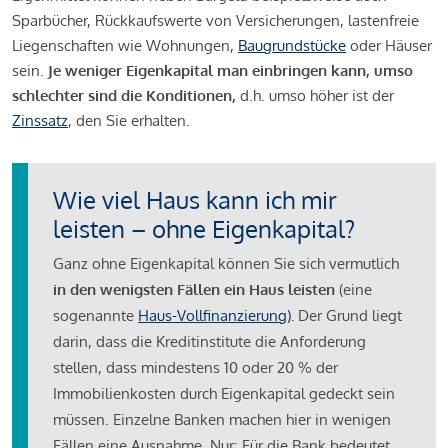
Sparbücher, Rückkaufswerte von Versicherungen, lastenfreie
Liegenschaften wie Wohnungen,
Baugrundstücke
oder Häuser
sein.
Je weniger Eigenkapital man einbringen kann, umso
schlechter sind die Konditionen,
d.h. umso höher ist der
Zinssatz
, den Sie erhalten.
Wie viel Haus kann ich mir
leisten – ohne Eigenkapital?
Ganz ohne Eigenkapital können Sie sich vermutlich
in den wenigsten Fällen ein Haus leisten
(eine
sogenannte
Haus-Vollfinanzierung)
.
Der Grund liegt
darin, dass die Kreditinstitute die Anforderung
stellen, dass mindestens 10 oder 20 % der
Immobilienkosten durch Eigenkapital gedeckt sein
müssen. Einzelne Banken machen hier in wenigen
Fällen eine Ausnahme. Nur: Für die Bank bedeutet