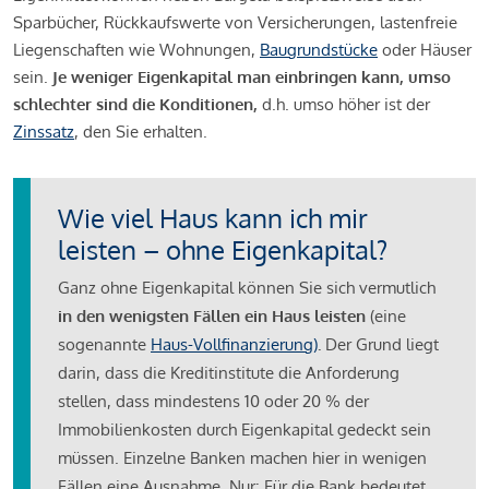
Sparbücher, Rückkaufswerte von Versicherungen, lastenfreie
Liegenschaften wie Wohnungen,
Baugrundstücke
oder Häuser
sein.
Je weniger Eigenkapital man einbringen kann, umso
schlechter sind die Konditionen,
d.h. umso höher ist der
Zinssatz
, den Sie erhalten.
Wie viel Haus kann ich mir
leisten – ohne Eigenkapital?
Ganz ohne Eigenkapital können Sie sich vermutlich
in den wenigsten Fällen ein Haus leisten
(eine
sogenannte
Haus-Vollfinanzierung)
.
Der Grund liegt
darin, dass die Kreditinstitute die Anforderung
stellen, dass mindestens 10 oder 20 % der
Immobilienkosten durch Eigenkapital gedeckt sein
müssen. Einzelne Banken machen hier in wenigen
Fällen eine Ausnahme. Nur: Für die Bank bedeutet