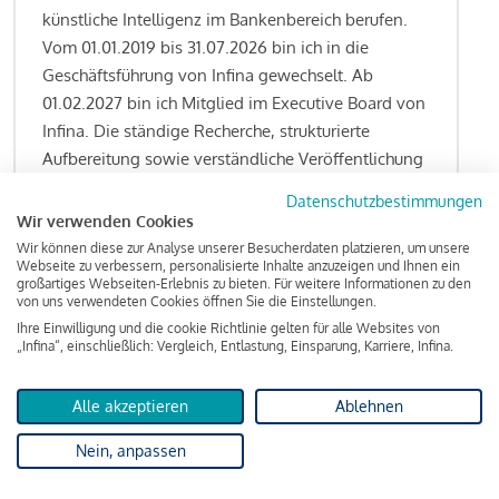
künstliche Intelligenz im Bankenbereich berufen.
Vom 01.01.2019 bis 31.07.2026 bin ich in die
Geschäftsführung von Infina gewechselt. Ab
01.02.2027 bin ich Mitglied im Executive Board von
Infina. Die ständige Recherche, strukturierte
Aufbereitung sowie verständliche Veröffentlichung
von allen Fragestellungen rund um das
Datenschutzbestimmungen
Kreditgeschäft gehören zu den wesentlichen
Wir verwenden Cookies
Schwerpunktsetzungen meiner Funktion.
Wir können diese zur Analyse unserer Besucherdaten platzieren, um unsere
Webseite zu verbessern, personalisierte Inhalte anzuzeigen und Ihnen ein
großartiges Webseiten-Erlebnis zu bieten. Für weitere Informationen zu den
von uns verwendeten Cookies öffnen Sie die Einstellungen.
Ihre Einwilligung und die cookie Richtlinie gelten für alle Websites von
Lesen Sie meine Finanzierungs-Tipps
„Infina“, einschließlich: Vergleich, Entlastung, Einsparung, Karriere, Infina.
Alle akzeptieren
Ablehnen
Kreditindex
Nein, anpassen
Das Wohnkredit Barometer