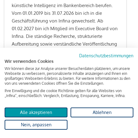
künstliche Intelligenz im Bankenbereich berufen.
Vom 01.01.2019 bis 31.07.2026 bin ich in die
Geschäftsführung von Infina gewechselt. Ab
01.02.2027 bin ich Mitglied im Executive Board von
Infina. Die ständige Recherche, strukturierte
Aufbereitung sowie verständliche Veröffentlichung
von allen Fragestellungen rund um das
Datenschutzbestimmungen
Kreditgeschäft gehören zu den wesentlichen
Wir verwenden Cookies
Schwerpunktsetzungen meiner Funktion.
Wir können diese zur Analyse unserer Besucherdaten platzieren, um unsere
Webseite zu verbessern, personalisierte Inhalte anzuzeigen und Ihnen ein
großartiges Webseiten-Erlebnis zu bieten. Für weitere Informationen zu den
von uns verwendeten Cookies öffnen Sie die Einstellungen.
Ihre Einwilligung und die cookie Richtlinie gelten für alle Websites von
Lesen Sie meine Finanzierungs-Tipps
„Infina“, einschließlich: Vergleich, Entlastung, Einsparung, Karriere, Infina.
Alle akzeptieren
Ablehnen
Kreditindex
Nein, anpassen
Das Wohnkredit Barometer