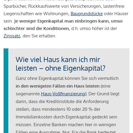
Sparbücher, Rückkaufswerte von Versicherungen, lastenfreie
Liegenschaften wie Wohnungen,
Baugrundstücke
oder Häuser
sein.
Je weniger Eigenkapital man einbringen kann, umso
schlechter sind die Konditionen,
d.h. umso höher ist der
Zinssatz
, den Sie erhalten.
Wie viel Haus kann ich mir
leisten – ohne Eigenkapital?
Ganz ohne Eigenkapital können Sie sich vermutlich
in den wenigsten Fällen ein Haus leisten
(eine
sogenannte
Haus-Vollfinanzierung)
.
Der Grund liegt
darin, dass die Kreditinstitute die Anforderung
stellen, dass mindestens 10 oder 20 % der
Immobilienkosten durch Eigenkapital gedeckt sein
müssen. Einzelne Banken machen hier in wenigen
Fällen eine Ausnahme. Nur: Für die Bank bedeutet