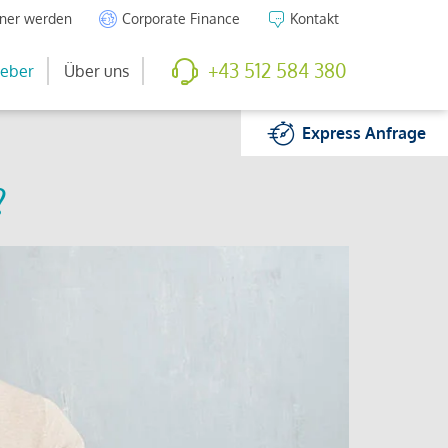
tner werden
Corporate Finance
Kontakt
+43 512 584 380
eber
Über uns
Express
Anfrage
?