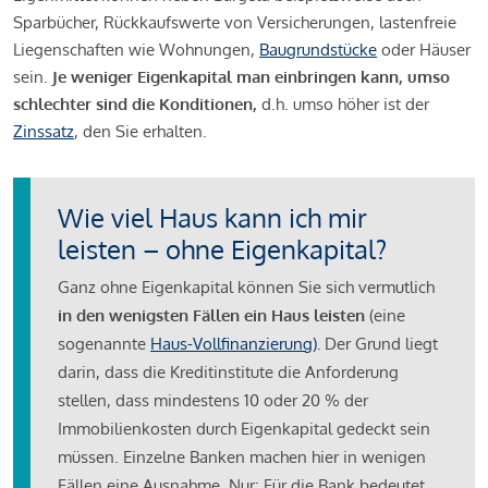
Sparbücher, Rückkaufswerte von Versicherungen, lastenfreie
Liegenschaften wie Wohnungen,
Baugrundstücke
oder Häuser
sein.
Je weniger Eigenkapital man einbringen kann, umso
schlechter sind die Konditionen,
d.h. umso höher ist der
Zinssatz
, den Sie erhalten.
Wie viel Haus kann ich mir
leisten – ohne Eigenkapital?
Ganz ohne Eigenkapital können Sie sich vermutlich
in den wenigsten Fällen ein Haus leisten
(eine
sogenannte
Haus-Vollfinanzierung)
.
Der Grund liegt
darin, dass die Kreditinstitute die Anforderung
stellen, dass mindestens 10 oder 20 % der
Immobilienkosten durch Eigenkapital gedeckt sein
müssen. Einzelne Banken machen hier in wenigen
Fällen eine Ausnahme. Nur: Für die Bank bedeutet