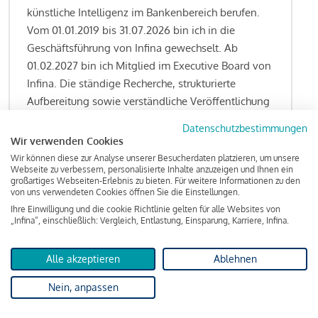
künstliche Intelligenz im Bankenbereich berufen.
Vom 01.01.2019 bis 31.07.2026 bin ich in die
Geschäftsführung von Infina gewechselt. Ab
01.02.2027 bin ich Mitglied im Executive Board von
Infina. Die ständige Recherche, strukturierte
Aufbereitung sowie verständliche Veröffentlichung
von allen Fragestellungen rund um das
Datenschutzbestimmungen
Kreditgeschäft gehören zu den wesentlichen
Wir verwenden Cookies
Schwerpunktsetzungen meiner Funktion.
Wir können diese zur Analyse unserer Besucherdaten platzieren, um unsere
Webseite zu verbessern, personalisierte Inhalte anzuzeigen und Ihnen ein
großartiges Webseiten-Erlebnis zu bieten. Für weitere Informationen zu den
von uns verwendeten Cookies öffnen Sie die Einstellungen.
Ihre Einwilligung und die cookie Richtlinie gelten für alle Websites von
Lesen Sie meine Finanzierungs-Tipps
„Infina“, einschließlich: Vergleich, Entlastung, Einsparung, Karriere, Infina.
Alle akzeptieren
Ablehnen
Kreditindex
Nein, anpassen
Das Wohnkredit Barometer